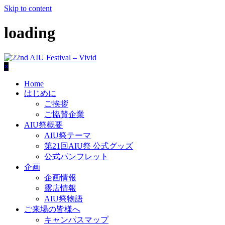
Skip to content
loading
×
Home
はじめに
ご挨拶
ご協賛企業
AIU祭概要
AIU祭テーマ
第21回AIU祭 公式グッズ
公式パンフレット
企画
企画情報
露店情報
AIU祭物語
ご来場の皆様へ
キャンパスマップ