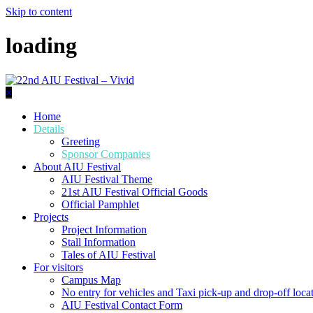
Skip to content
loading
×
Home
Details
Greeting
Sponsor Companies
About AIU Festival
AIU Festival Theme
21st AIU Festival Official Goods
Official Pamphlet
Projects
Project Information
Stall Information
Tales of AIU Festival
For visitors
Campus Map
No entry for vehicles and Taxi pick-up and drop-off loca
AIU Festival Contact Form