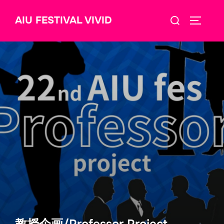
コ
検
AIU FESTIVAL VIVID
ン
サイドバ
索
テ
対
ン
象:
ツ
へ
ス
キ
ッ
プ