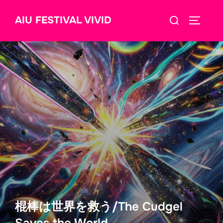
コ
検
AIU FESTIVAL VIVID
ン
サイドバ
索
テ
対
ン
象:
ツ
へ
ス
キ
ッ
プ
棍棒は世界を救う/The Cudgel