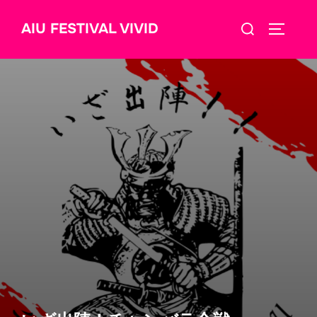
コ
検
AIU FESTIVAL VIVID
ン
サイドバ
索
テ
対
ン
象:
ツ
へ
ス
キ
ッ
プ