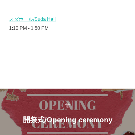
スダホール/Suda Hall
1:10 PM
-
1:50 PM
投
稿
前
前
ナ
開祭式/Opening ceremony
ビ