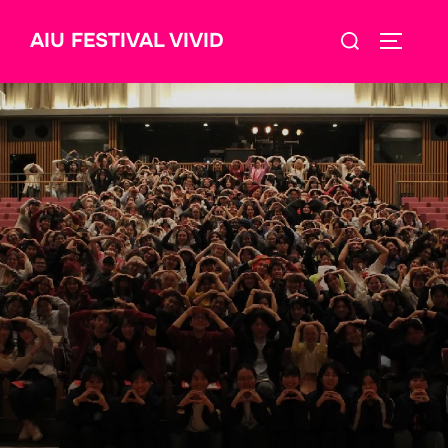
コ
検
AIU FESTIVAL VIVID
ン
サイドバ
索
テ
対
ン
象:
ツ
へ
ス
キ
ッ
プ