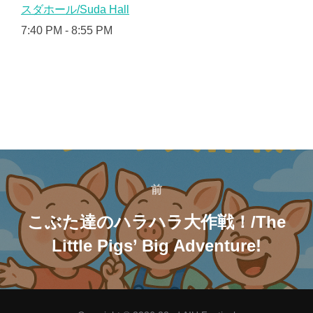
スダホール/Suda Hall
7:40 PM
-
8:55 PM
投
稿
前
前
ナ
こぶた達のハラハラ大作戦！/The
Little Pigs’ Big Adventure!
ビ
ゲ
ー