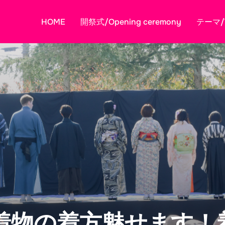
HOME
開祭式/Opening ceremony
テーマ/
着物の着方魅せます！