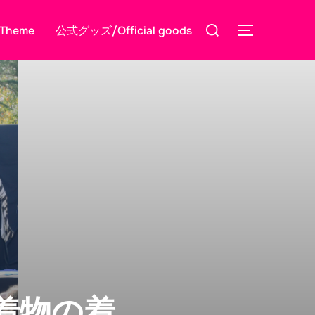
検
Theme
公式グッズ/Official goods
サイドバー
索
対
象:
着物の着