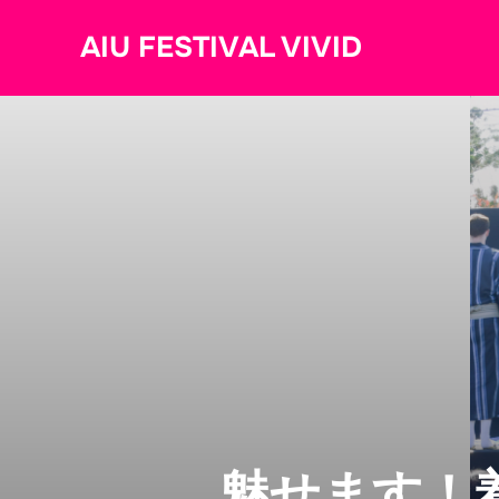
コ
AIU FESTIVAL VIVID
ン
テ
ン
ツ
へ
ス
キ
ッ
プ
魅せます！