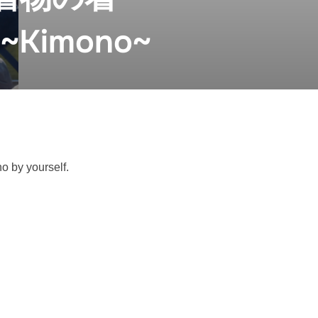
s ~Kimono~
o by yourself.